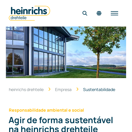
Página inicial
Empresa
Produtos & soluções
Qualidade
Carreira
heinrichs drehteile
Empresa
Sustentabilidade
Contato
Responsabilidade ambiental e social
Agir de forma sustentável
na heinrichs drehteile