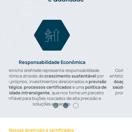
ômica
Responsabilidade Social
ponsabilidade
Como uma empresa responsável, heinrichs dre
ustentável
por
enfatiza a responsabilidade social através de
pat
onados e
previsão
doações direcionadas
, um
abrangente progr
e uma
política de
saúde
e
diretrizes claras
e um
código de cond
orna um parceiro
promovem o bem-estar de nossos funcionário
lta precisão e
comunidade.
Nossas diretrizes e certificados