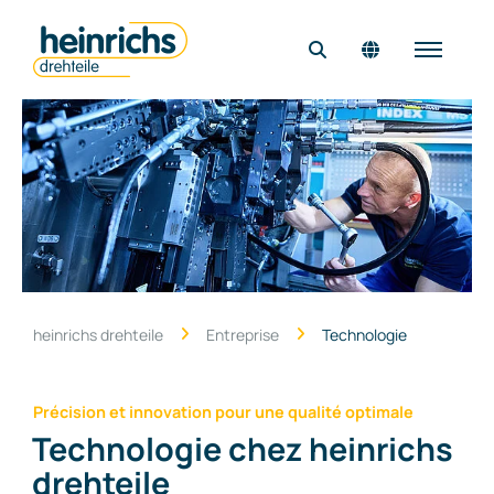
Page d'accueil
Entreprise
Produits & solutions
Qualité
Carrière
heinrichs drehteile
Entreprise
Technologie
Contact
Précision et innovation pour une qualité optimale
Technologie chez heinrichs
drehteile