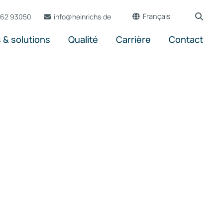
rs
Formation & Stage
Français
762 93050
info@
heinrichs.de
des produits
Offres d'emploi
ns personnalisées
Deutsch
 & solutions
Qualité
Carrière
Contact
English
Português