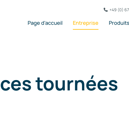
Sites
Secteu
+49 (0) 6
Technologie
Aperçu 
Label hd
Solutio
Page d'accueil
Entreprise
Produits
Durabilité
Engagement
Actualités
èces tournées