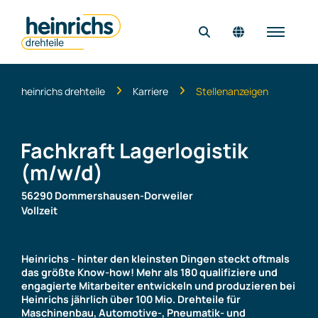
Startseite
heinrichs drehteile
Karriere
Stellenanzeigen
Unternehmen
Fachkraft Lagerlogistik
Produkte & Lösungen
(m/w/d)
Qualität
56290 Dommershausen-Dorweiler
Vollzeit
Karriere
Kontakt
Heinrichs - hinter den kleinsten Dingen steckt oftmals
das größte Know-how! Mehr als 180 qualifiziere und
engagierte Mitarbeiter entwickeln und produzieren bei
Heinrichs jährlich über 100 Mio. Drehteile für
Maschinenbau, Automotive-, Pneumatik- und